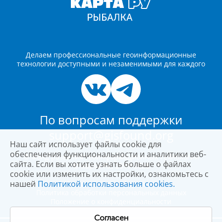
Делаем профессиональные геоинформационные
технологии доступными и незаменимыми для каждого
По вопросам поддержки
support@gisfound.org
Наш сайт использует файлы cookie для
обеспечения функциональности и аналитики веб-
© Фонд развития геоинформационных технологий
сайта. Если вы хотите узнать больше о файлах
© Карта РУ, 2019-2026
cookie или изменить их настройки, ознакомьтесь с
нашей
Политикой использования cookies.
Юридическая информация
Политика обработки персональных данных
Положение о конфиденциальности
Согласен