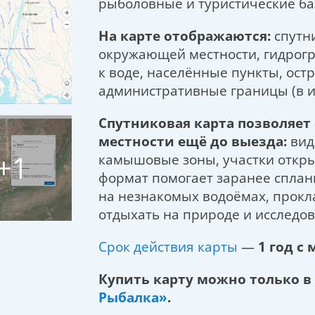
рыболовные и туристические ба
На карте отображаются:
спутн
окружающей местности, гидрогра
к воде, населённые пункты, ост
административные границы (в 
Спутниковая карта позволяет
местности ещё до выезда:
виде
+1
камышовые зоны, участки откры
формат помогает заранее сплан
на незнакомых водоёмах, прок
отдыхать на природе и исследо
Срок действия карты
—
1 год с
Купить карту можно только в
Рыбалка»
.