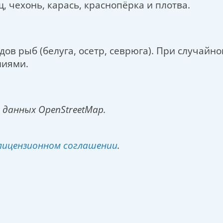
щ, чехонь, карась, краснопёрка и плотва.
ов рыб (белуга, осетр, севрюга). При случай
ниями.
 данных OpenStreetMap.
лицензионном соглашении
.