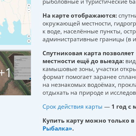
рыболовные и туристические ба
На карте отображаются:
спутн
окружающей местности, гидрогра
к воде, населённые пункты, ост
административные границы (в 
Спутниковая карта позволяет
местности ещё до выезда:
виде
+1
камышовые зоны, участки откры
формат помогает заранее сплан
на незнакомых водоёмах, прок
отдыхать на природе и исследо
Срок действия карты
—
1 год с
Купить карту можно только в
Рыбалка»
.