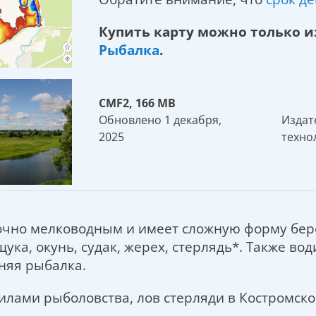
Купить карту можно только 
Рыбалка
.
CMF2, 166 MB
Обновлено 1 декабря,
Издат
2025
техно
чно мелководным и имеет сложную форму берег
ука, окунь, судак, жерех, стерлядь*. Также води
няя рыбалка.
вилами рыболовства, лов стерляди в Костромс