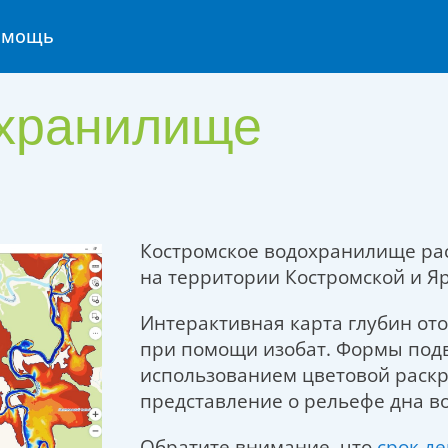
омощь
охранилище
Костромское водохранилище ра
на территории Костромской и Яр
Интерактивная карта глубин о
при помощи изобат. Формы подв
использованием цветовой раскра
представление о рельефе дна в
Обратите внимание, что
срок де