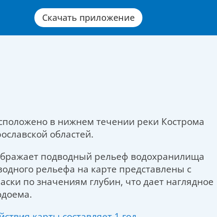
Скачать приложение
сположено в нижнем течении реки Кострома
ославской областей.
тображает подводный рельеф водохранилища
одного рельефа на карте представлены с
ски по значениям глубин, что дает наглядное
одоема.
йствия карты составляет 1 год
.