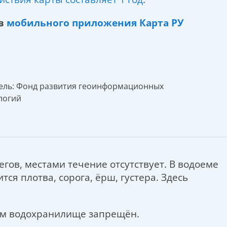
из
мобильного приложения Карта РУ
ель: Фонд развития геоинформационных
логий
ов, местами течение отсутствует. В водоеме
тся плотва, сорога, ёрш, густера. Здесь
ком водохранилище запрещён.